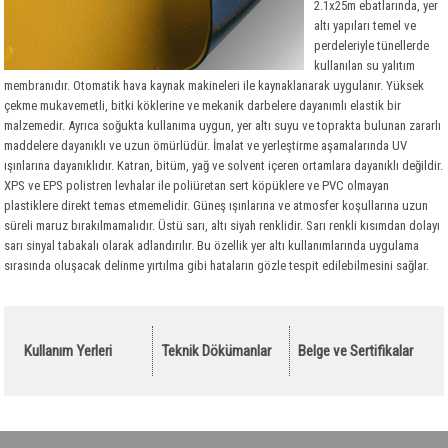
Polietilen
Taşyünü Gemi
Optiflex
2.1x25m ebatlarında, yer
altı yapıları temel ve
Tesisat Kaplamaları
Taşyünü Dökme
İzocamflex
Polietilen
perdeleriyle tünellerde
kullanılan su yalıtım
Hava Kanalları
Kauçuk Özel Malzemeler
Danmat PVC Folyo
membranıdır. Otomatik hava kaynak makineleri ile kaynaklanarak uygulanır. Yüksek
Ses Yalıtım Malzemeleri
Flexible Hava Kanalları
çekme mukavemetli, bitki köklerine ve mekanik darbelere dayanımlı elastik bir
malzemedir. Ayrıca soğukta kullanıma uygun, yer altı suyu ve toprakta bulunan zararlı
Yangın Yalıtım Malzemeleri
Havalandırma Fanları
Akustik Süngerler
maddelere dayanıklı ve uzun ömürlüdür. İmalat ve yerleştirme aşamalarında UV
ışınlarına dayanıklıdır. Katran, bitüm, yağ ve solvent içeren ortamlara dayanıklı değildir.
Drenaj
Yardımcı Malzemeler
Kauçuk Levha ve Şilteler
Kalsiyum Silikat Levhalar
XPS ve EPS polistren levhalar ile poliüretan sert köpüklere ve PVC olmayan
Bitümlü Membranlar
Titreşim Alıcılar
Yangın Geçiş Bariyerleri
Drenaj Levhaları
plastiklere direkt temas etmemelidir. Güneş ışınlarına ve atmosfer koşullarına uzun
süreli maruz bırakılmamalıdır. Üstü sarı, altı siyah renklidir. Sarı renkli kısımdan dolayı
PVC - EPDM Membranlar
Yardımcı Malzemeler
Yardımcı Malzemeler
Yardımcı Malzemeler
Bitümlü Likitler Astarlar
sarı sinyal tabakalı olarak adlandırılır. Bu özellik yer altı kullanımlarında uygulama
Geotekstil Keçe
Bitümlü Membranlar
PVC Membranlar
sırasında oluşacak delinme yırtılma gibi hataların gözle tespit edilebilmesini sağlar.
Yapı Kimyasalları
Kauçuk Bitüm Membran
Geotekstil Keçe
OSB
EPDM Membranlar
Yapı Kimyasalları
Kullanım Yerleri
Teknik Dökümanlar
Belge ve Sertifikalar
Çatı Kaplama Malzemeleri
OSB
Yapı Levhaları
Çatı Bitümlü Ondüle Levha
Sandviç Paneller
Çatı ve Cephe Örtüleri
Alçı Levha