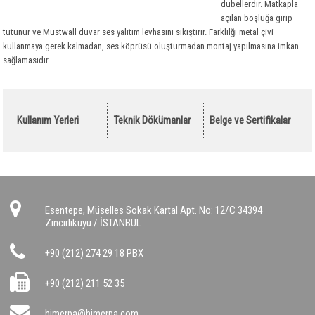
Polietilen
Taşyünü Gemi
Optiflex
dübellerdir. Matkapla
açılan boşluğa girip
Tesisat Kaplamaları
Taşyünü Dökme
İzocamflex
Polietilen
tutunur ve Mustwall duvar ses yalıtım levhasını sıkıştırır. Farklılğı metal çivi
kullanmaya gerek kalmadan, ses köprüsü oluşturmadan montaj yapılmasına imkan
Hava Kanalları
Kauçuk Özel Malzemeler
Danmat PVC Folyo
sağlamasıdır.
Ses Yalıtım Malzemeleri
Flexible Hava Kanalları
Yangın Yalıtım Malzemeleri
Havalandırma Fanları
Akustik Süngerler
Drenaj
Yardımcı Malzemeler
Kauçuk Levha ve Şilteler
Kalsiyum Silikat Levhalar
Kullanım Yerleri
Teknik Dökümanlar
Belge ve Sertifikalar
Bitümlü Membranlar
Titreşim Alıcılar
Yangın Geçiş Bariyerleri
Drenaj Levhaları
PVC - EPDM Membranlar
Yardımcı Malzemeler
Yardımcı Malzemeler
Yardımcı Malzemeler
Bitümlü Likitler Astarlar
Geotekstil Keçe
Bitümlü Membranlar
PVC Membranlar
Esentepe, Müselles Sokak Kartal Apt. No: 12/C 34394
Yapı Kimyasalları
Kauçuk Bitüm Membran
Geotekstil Keçe
Zincirlikuyu / İSTANBUL
OSB
EPDM Membranlar
Yapı Kimyasalları
+90 (212) 274 29 18 PBX
Çatı Kaplama Malzemeleri
OSB
Yapı Levhaları
Çatı Bitümlü Ondüle Levha
+90 (212) 211 52 35
Sandviç Paneller
Çatı ve Cephe Örtüleri
Alçı Levha
himerpa@himerpa.com