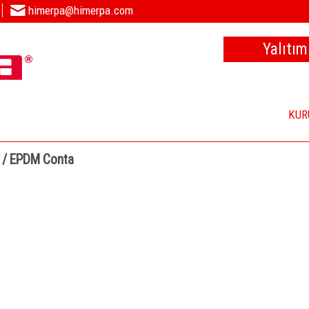
himerpa@himerpa.com
Yalıtım
KUR
 / EPDM Conta