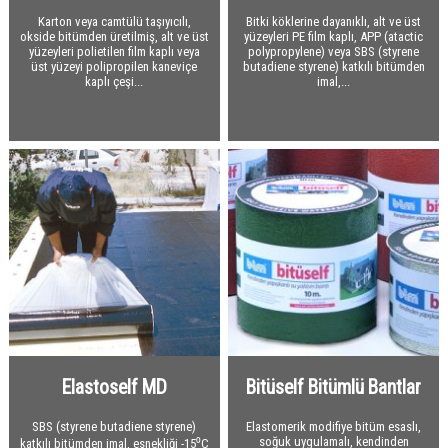
Oluklu Karton
Karton veya camtülü taşıyıcılı,
Bitki köklerine dayanıklı, alt ve üst
Plywood Su Kontraplağı
okside bitümden üretilmiş, alt ve üst
yüzeyleri PE film kaplı, APP (atactic
yüzeyleri polietilen film kaplı veya
polypropylene) veya SBS (styrene
üst yüzeyi polipropilen kaneviçe
butadiene styrene) katkılı bitümden
Diğer
kaplı çeşi...
imal,...
Elastoself MD
Bitüself Bitümlü Bantlar
SBS (styrene butadiene styrene)
Elastomerik modifiye bitüm esaslı,
soğuk uygulamalı, kendinden
katkılı bitümden imal, esnekliği -15⁰C