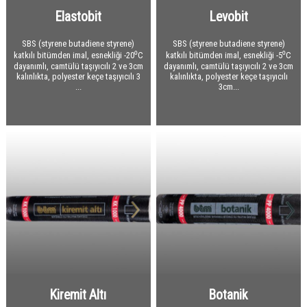
Elastobit
Levobit
Yapı Levhaları
Çatı Bitümlü Ondüle Levha
Sandviç Paneller
Çatı ve Cephe Örtüleri
Alçı Levha
SBS (styrene butadiene styrene)
SBS (styrene butadiene styrene)
katkılı bitümden imal, esnekliği -20⁰C
katkılı bitümden imal, esnekliği -5⁰C
Bantlar
Çatı Shingle
Çatı Panelleri
dayanımlı, camtülü taşıyıcılı 2 ve 3cm
dayanımlı, camtülü taşıyıcılı 2 ve 3cm
kalınlıkta, polyester keçe taşıyıcılı 3
kalınlıkta, polyester keçe taşıyıcılı
File / Pim / Dübel / Vida / Profil
Çatı Yardımcı Malzemeler
Cephe Panelleri
Alüminyum Folyo Bantlar
...
3cm...
Alüminyum / Galvaniz Sac
Soğuk Depo Panelleri
Ses ve Isı Yalıtım Bantları
Sıva Fileleri
Diğer Malzemeler
Akustik Paneller
Su Yalıtım Bantları
Pimler
Alüminyum Sac
Sızdırmazlık Bantları
Dübeller
Galvaniz Sac
Seramik Yünü
Diğer Bantlar
Vidalar
Fibrocam Cam Elyaf
Profiller
Depron / Kapron
Naylon / Polietilen Branda
Neopran EPDM Conta
Flanş
Yapıştırıcı - Tutkal
Kiremit Altı
Botanik