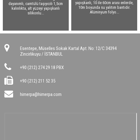
yapışkanlı, 10 ile 60cm arası enlerde,
dayanımlı, camtülü taşıyıcılı 1,5cm
10m boyunda su yalıtım bantıdır.
kalınlıkta, alt yüzeyi yapışkanlı
Alüminyum folyo...
silikonlu...
Esentepe, Müselles Sokak Kartal Apt. No: 12/C 34394
Zincirlikuyu / İSTANBUL
+90 (212) 274 29 18 PBX
+90 (212) 211 52 35
himerpa@himerpa.com